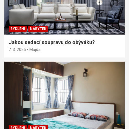
BYDLENÍ
NÁBYTEK
Jakou sedací soupravu do obýváku?
7. 3. 2025
Majda
BYDLENÍ
NÁBYTEK